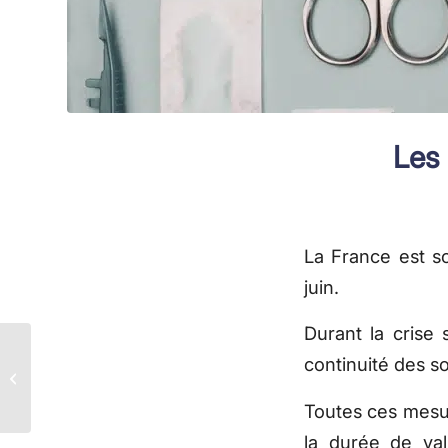
Les
La France est so
juin.
Durant la crise
continuité des so
Continuité du télésoin
pour les infirmiers
Toutes ces mesur
la durée de val