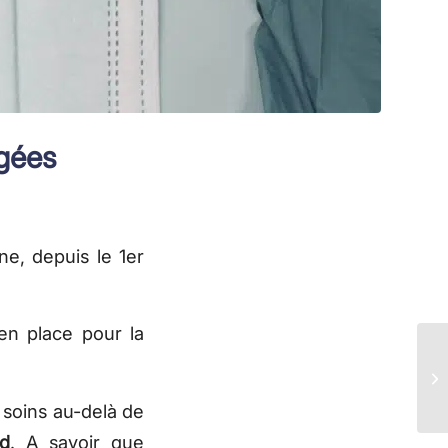
gées
ne, depuis le 1er
en place pour la
 soins au-delà de
d
. A savoir que