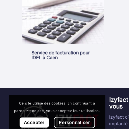
Service de facturation pour
IDEL à Caen
Izyfac
Ce site utilise des cookies. En continuant à
vous
parcourir ce site, vous acceptez leur utilisation.
Izyfact c
Accepter
Personnaliser
implanté 